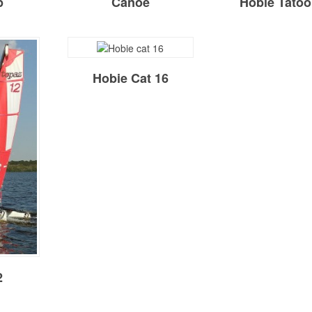
p
Canoë
Hobie Tatoo
Hobie Cat 16
2