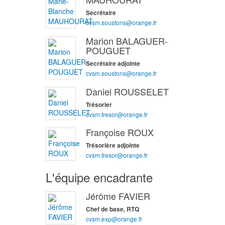
Secrétaire
cvsm.soustons@orange.fr
Marion BALAGUER-
POUGUET
Secrétaire adjointe
cvsm.soustons@orange.fr
Daniel ROUSSELET
Trésorier
cvsm.tresor@orange.fr
Françoise ROUX
Trésorière adjointe
cvsm.tresor@orange.fr
L'équipe encadrante
Jérôme FAVIER
Chef de base, RTQ
cvsm.exp@orange.fr